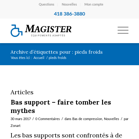
Questions
Nouvelles
Mon compte
418 386-3880
Archive d’étiquettes pour : pieds froids
Vous êtes ici :
Accueil
/
pieds froids
Articles
Bas support – faire tomber les
mythes
/
/
/
30 mars 2017
0 Commentaires
dans
Bas de compression
,
Nouvelles
par
Zonart
Les bas supports sont confrontés à de