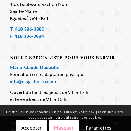
155, boulevard Vachon Nord
Sainte-Marie
(Québec) G6E 4G4
T.
418 386-3880
F. 418 386-3884
NOTRE SPÉCIALISTE POUR VOUS SERVIR !
Marie-Claude Duquette
Formation en réadaptation physique
info@magister-ea.com
Ouvert du lundi au jeudi, de 9 h à 17 h
et le vendredi, de 9 h à 13 h
Ce site utilise des cookies. En poursuivant votre navigation sur le site,
vous acceptez notre utilisation des cookies.
© Copyright -
Les Équipements Adaptés Magister
Accepter
Masquer
Paramètres
Questions
Services conseils
Politique de confidentialité