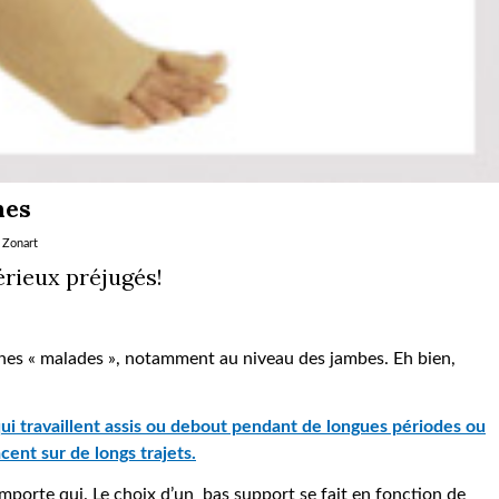
hes
r
Zonart
érieux préjugés!
nes « malades », notamment au niveau des jambes. Eh bien,
qui travaillent assis ou debout pendant de longues périodes ou
cent sur de longs trajets.
mporte qui. Le choix d’un bas support se fait en fonction de