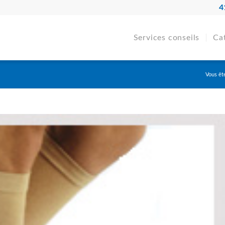
4
Services conseils
Ca
Vous ête