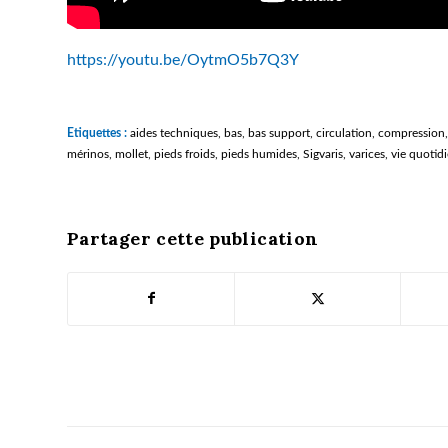
https://youtu.be/OytmO5b7Q3Y
Etiquettes :
aides techniques
,
bas
,
bas support
,
circulation
,
compression
mérinos
,
mollet
,
pieds froids
,
pieds humides
,
Sigvaris
,
varices
,
vie quotid
Partager cette publication