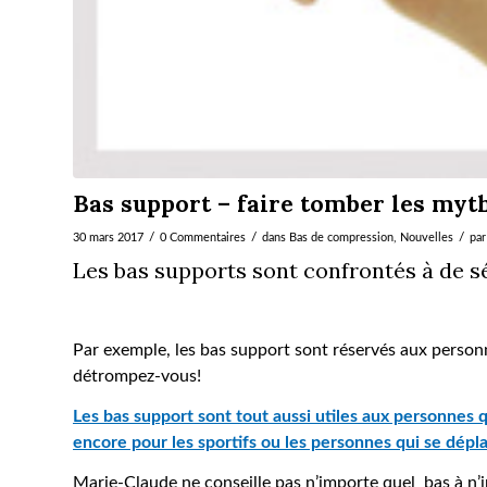
Bas support – faire tomber les myt
/
/
/
30 mars 2017
0 Commentaires
dans
Bas de compression
,
Nouvelles
pa
Les bas supports sont confrontés à de s
Par exemple, les bas support sont réservés aux person
détrompez-vous!
Les bas support sont tout aussi utiles aux personnes 
encore pour les sportifs ou les personnes qui se dépla
Marie-Claude ne conseille pas n’importe quel bas à n’i