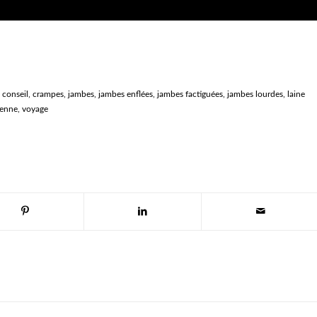
,
conseil
,
crampes
,
jambes
,
jambes enflées
,
jambes factiguées
,
jambes lourdes
,
laine
ienne
,
voyage