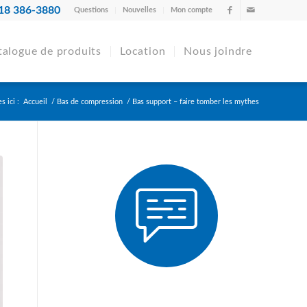
18 386-3880
Questions
Nouvelles
Mon compte
talogue de produits
Location
Nous joindre
s ici :
Accueil
/
Bas de compression
/
Bas support – faire tomber les mythes