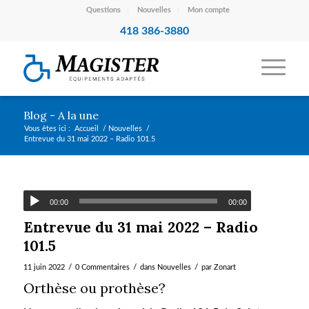
Questions
Nouvelles
Mon compte
418 386-3880
Blog - A la une
Vous êtes ici :
Accueil
/
Nouvelles
/
Entrevue du 31 mai 2022 – Radio 101.5
00:00
00:00
Entrevue du 31 mai 2022 – Radio
101.5
/
/
/
11 juin 2022
0 Commentaires
dans
Nouvelles
par
Zonart
Orthèse ou prothèse?