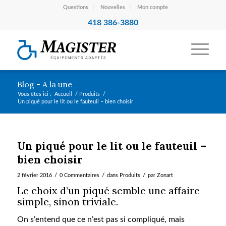
Questions
Nouvelles
Mon compte
418 386-3880
Blog - A la une
Vous êtes ici :
Accueil
/
Produits
/
Un piqué pour le lit ou le fauteuil – bien choisir
Un piqué pour le lit ou le fauteuil –
bien choisir
/
/
/
2 février 2016
0 Commentaires
dans
Produits
par
Zonart
Le choix d’un piqué semble une affaire
simple, sinon triviale.
On s’entend que ce n’est pas si compliqué, mais