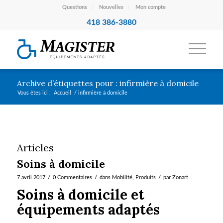
Questions
Nouvelles
Mon compte
418 386-3880
Archive d’étiquettes pour : infirmière à domicile
Vous êtes ici :
Accueil
/
infirmière à domicile
Articles
Soins à domicile
/
/
/
7 avril 2017
0 Commentaires
dans
Mobilité
,
Produits
par
Zonart
Soins à domicile et
équipements adaptés