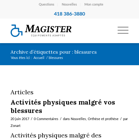
Questions
Nouvelles
Mon compte
418 386-3880
Archive d’étiquettes pour : blessures
Vous êtes ici :
Accueil
/
blessures
Articles
Activités physiques malgré vos
blessures
/
/
/
20 juin 2017
0 Commentaires
dans
Nouvelles
,
Orthèse et prothèse
par
Zonart
Activités physiques malgré des