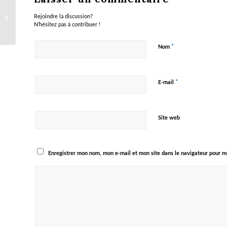
Entrevue du 8 février
Rejoindre la discussion?
2022 – Radio 101.5
N’hésitez pas à contribuer !
*
Nom
*
E-mail
Site web
Enregistrer mon nom, mon e-mail et mon site dans le navigateur pour 