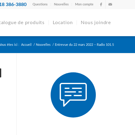
18 386-3880
Questions
Nouvelles
Mon compte
talogue de produits
Location
Nous joindre
Vous êtes ici :
Accueil
/
Nouvelles
/
Entrevue du 22 mars 2022 – Radio 101.5