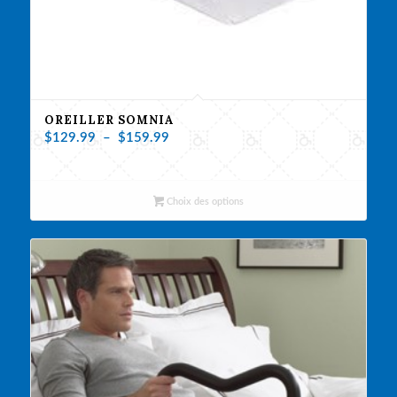
OREILLER SOMNIA
Plage
$
129.99
–
$
159.99
de
prix :
$129.99
Choix des options
à
$159.99