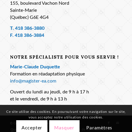
155, boulevard Vachon Nord
Sainte-Marie
(Québec) G6E 4G4
T.
418 386-3880
F. 418 386-3884
NOTRE SPÉCIALISTE POUR VOUS SERVIR !
Marie-Claude Duquette
Formation en réadaptation physique
info@magister-ea.com
Ouvert du lundi au jeudi, de 9 h à 17 h
et le vendredi, de 9 h à 13 h
Ce site utilise des cookies. En poursuivant votre navigation sur le site,
vous acceptez notre utilisation des cookies.
© Copyright -
Les Équipements Adaptés Magister
Accepter
Masquer
Paramètres
Questions
Services conseils
Politique de confidentialité