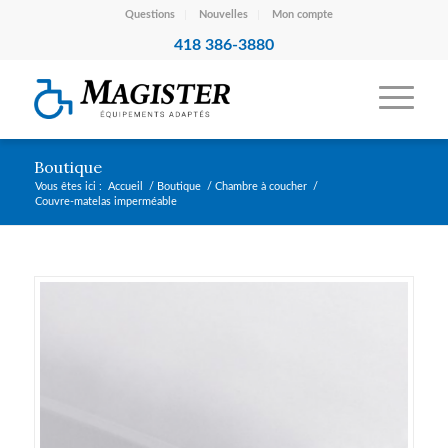
Questions
Nouvelles
Mon compte
418 386-3880
Boutique
Vous êtes ici :
Accueil
/
Boutique
/
Chambre à coucher
/
Couvre-matelas imperméable