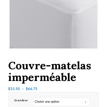
Couvre-matelas
imperméable
Plage
$
33.50
–
$
66.75
de
prix :
Grandeur
$33.50