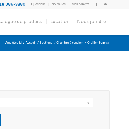
18 386-3880
Questions
Nouvelles
Mon compte
talogue de produits
Location
Nous joindre
Vous êtes ici :
Accueil
/
Boutique
/
Chambre à coucher
/
Oreiller Somnia