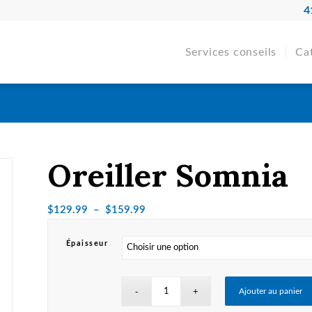
4
Services conseils
Ca
Oreiller Somnia
Plage
$
129.99
–
$
159.99
de
prix :
Épaisseur
$129.99
à
Ajouter au panier
$159.99