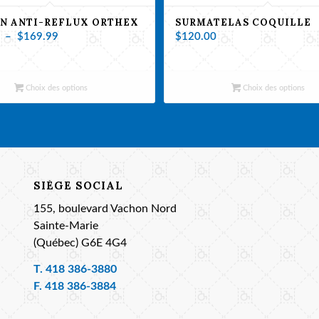
N ANTI-REFLUX ORTHEX
SURMATELAS COQUILLE
Plage
–
$
169.99
$
120.00
de
prix :
$119.99
Choix des options
Choix des options
à
$169.99
SIÈGE SOCIAL
155, boulevard Vachon Nord
Sainte-Marie
(Québec) G6E 4G4
T.
418 386-3880
F. 418 386-3884