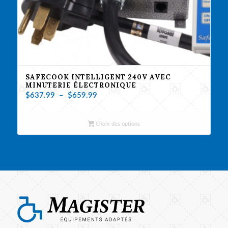
SAFECOOK INTELLIGENT 240V AVEC
MINUTERIE ÉLECTRONIQUE
Plage
$
637.99
–
$
659.99
de
prix :
Choix des options
$637.99
à
$659.99