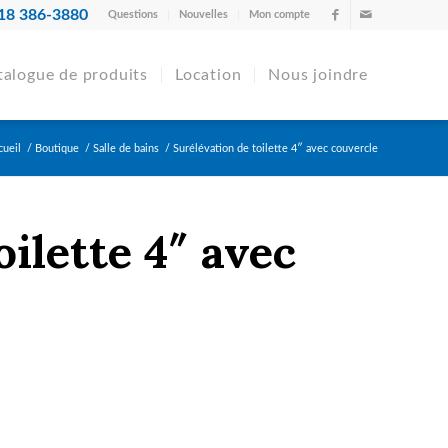
18 386-3880
Questions
Nouvelles
Mon compte
talogue de produits
Location
Nous joindre
cueil
/
Boutique
/
Salle de bains
/
Surélévation de toilette 4″ avec couvercle
oilette 4″ avec