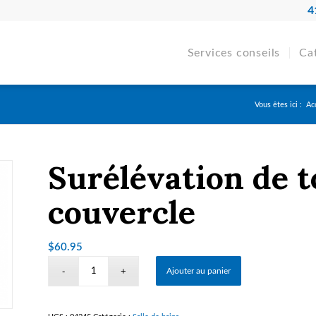
4
Services conseils
Ca
Vous êtes ici :
Ac
Surélévation de t
couvercle
$
60.95
Ajouter au panier