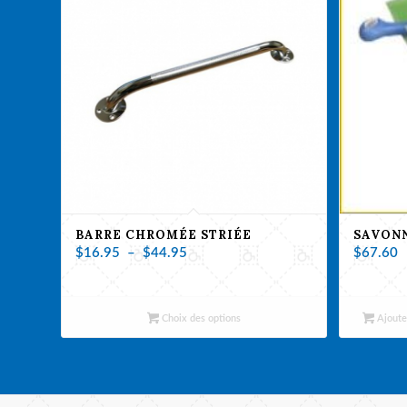
BARRE CHROMÉE STRIÉE
SAVONN
Plage
$
16.95
–
$
44.95
$
67.60
de
prix :
$16.95
Choix des options
Ajoute
à
$44.95