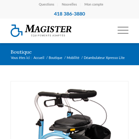
Questions
Nouvelles
Mon compte
418 386-3880
Boutique
Vous êtes ici :
Accueil
/
Boutique
/
Mobilité
/
Déambulateur Xpresso Lite