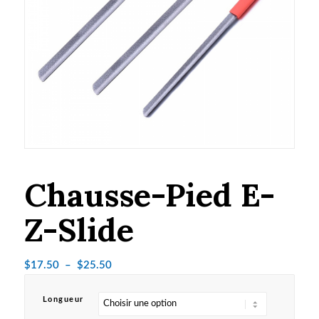
Chausse-Pied E-
Z-Slide
Plage
$
17.50
–
$
25.50
de
prix :
Longueur
$17.50