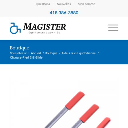
Questions
Nouvelles
Mon compte
418 386-3880
Boutique
Vous êtes ici :
Accueil
/
Boutique
/
Aide à la vie quotidienne
/
Chausse-Pied E-Z-Slide