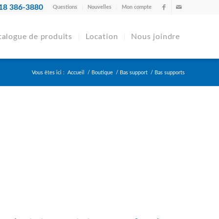
18 386-3880
Questions
Nouvelles
Mon compte
talogue de produits
Location
Nous joindre
Vous êtes ici :
Accueil
/
Boutique
/
Bas support
/
Bas supports