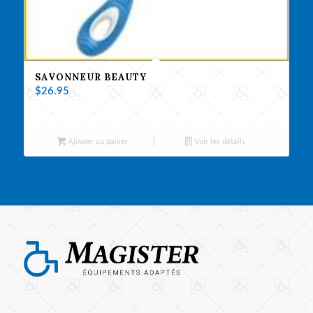
SAVONNEUR BEAUTY
$
26.95
Ajouter au panier
Voir les détails