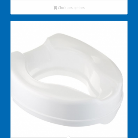
prix :
$12.50
Choix des options
à
$16.75