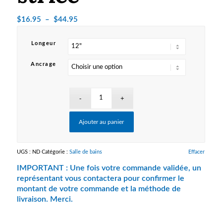
Plage
$
16.95
–
$
44.95
de
prix :
Longeur
$16.95
Ancrage
à
$44.95
Ajouter au panier
UGS :
ND
Catégorie :
Salle de bains
Effacer